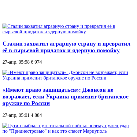
Сталин захватил аграрную страну и превратил
её в сырьевой придаток и ядерную помойку
27-апр, 05:58
6 974
«Имеют право защищаться»: Джонсон не
возражает, если Украина применит британское
оружие по России
27-апр, 05:01
4 884