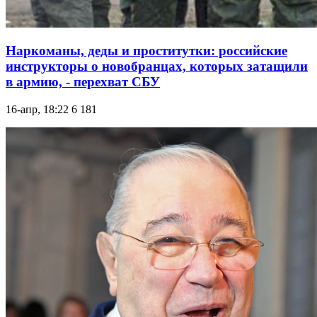
Наркоманы, деды и проститутки: российские
инструкторы о новобранцах, которых затащили
в армию, - перехват СБУ
16-апр, 18:22
6 181