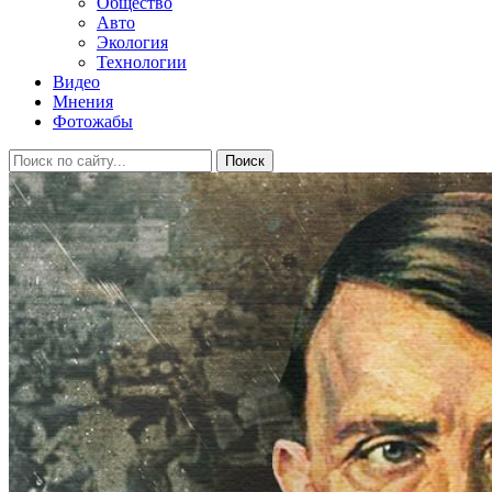
Общество
Авто
Экология
Технологии
Видео
Мнения
Фотожабы
Поиск