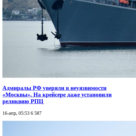
Адмиралы РФ уверяли в неуязвимости
«Москвы». На крейсере даже установили
реликвию РПЦ
16-апр, 05:53
6 587