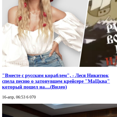
"Вместе с русским кораблем", - Леся Никитюк
спела песню о затонувшем крейсере "МаЦква"
который пошел на....(Видео)
16-апр, 06:53
6 070