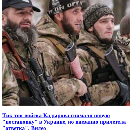
Тик-ток войска Кадырова снимали новую
"постановку" в Украине, но внезапно прилетела
"ответка". Видео