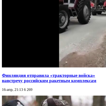
Финляндия отправила «тракторные войска»
навстречу российским ракетным комплексам
16-апр, 21:13
6 269