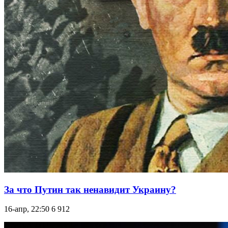
За что Путин так ненавидит Украину?
16-апр, 22:50
6 912