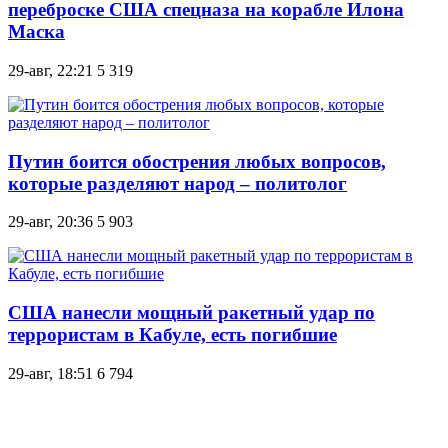
переброске США спецназа на корабле Илона
Маска
29-авг, 22:21
5 319
Путин боится обострения любых вопросов,
которые разделяют народ – политолог
29-авг, 20:36
5 903
США нанесли мощный ракетный удар по
террористам в Кабуле, есть погибшие
29-авг, 18:51
6 794