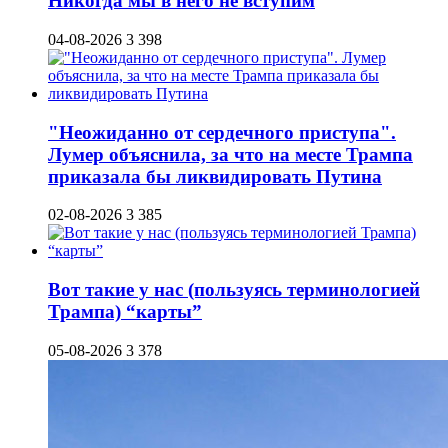
Никогда мы в него не вступим
04-08-2026
3 398
"Неожиданно от сердечного приступа".
Лумер объяснила, за что на месте Трампа
приказала бы ликвидировать Путина
02-08-2026
3 385
Вот такие у нас (пользуясь терминологией
Трампа) “карты”
05-08-2026
3 378