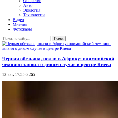
Общество
Авто
Экология
Технологии
Видео
Мнения
Фотожабы
Поиск
Черная обезьяна, ползи в Африку: олимпийский
чемпион заявил о диком случае в центре Киева
13-авг, 17:55
6 265