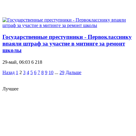
Государственные преступники - Первокласснику
впаяли штраф за участие в митинге за ремонт
школы
29-май, 06:03
6 218
Назад
1
2
3
4
5
6
7
8
9
10
...
29
Дальше
Лучшее