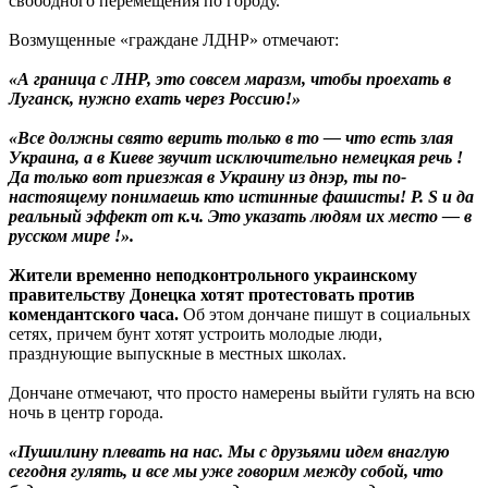
свободного перемещения по городу.
Возмущенные «граждане ЛДНР» отмечают:
«А граница с ЛНР, это совсем маразм, чтобы проехать в
Луганск, нужно ехать через Россию!»
«Все должны свято верить только в то — что есть злая
Украина, а в Киеве звучит исключительно немецкая речь !
Да только вот приезжая в Украину из днэр, ты по-
настоящему понимаешь кто истинные фашисты! P. S и да
реальный эффект от к.ч. Это указать людям их место — в
русском мире !».
Жители временно неподконтрольного украинскому
правительству Донецка хотят протестовать против
комендантского часа.
Об этом дончане пишут в социальных
сетях, причем бунт хотят устроить молодые люди,
празднующие выпускные в местных школах.
Дончане отмечают, что просто намерены выйти гулять на всю
ночь в центр города.
«Пушилину плевать на нас. Мы с друзьями идем внаглую
сегодня гулять, и все мы уже говорим между собой, что