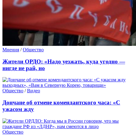
Мнения
/
Общество
Жители ОРДО: «Надо уезжать, куда угодно —
нигде не рай, но
Общество
/
Видео
Дончане об отмене комендантского часа: «С
ужасом жду
Общество