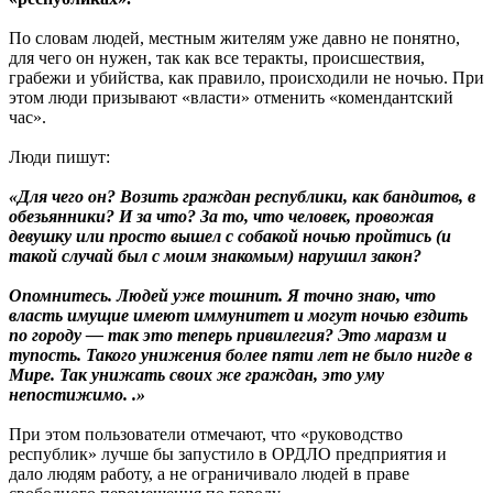
По словам людей, местным жителям уже давно не понятно,
для чего он нужен, так как все теракты, происшествия,
грабежи и убийства, как правило, происходили не ночью. При
этом люди призывают «власти» отменить «комендантский
час».
Люди пишут:
«Для чего он? Возить граждан республики, как бандитов, в
обезьянники? И за что? За то, что человек, провожая
девушку или просто вышел с собакой ночью пройтись (и
такой случай был с моим знакомым) нарушил закон?
Опомнитесь. Людей уже тошнит. Я точно знаю, что
власть имущие имеют иммунитет и могут ночью ездить
по городу — так это теперь привилегия? Это маразм и
тупость. Такого унижения более пяти лет не было нигде в
Мире. Так унижать своих же граждан, это уму
непостижимо. .»
При этом пользователи отмечают, что «руководство
республик» лучше бы запустило в ОРДЛО предприятия и
дало людям работу, а не ограничивало людей в праве