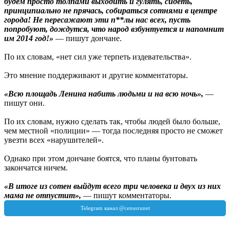
будем просто толпами выходить и гулять, сидеть,
принципиально не прячась, собираться сотнями в центре
города! Не пересажают эти п**лы нас всех, пусть
попробуют, дождутся, что народ взбунтуется и напомнит
им 2014 год!»
— пишут дончане.
По их словам, «нет сил уже терпеть издевательства».
Это мнение поддерживают и другие комментаторы.
«Всю площадь Ленина набить людьми и на всю ночь»,
—
пишут они.
По их словам, нужно сделать так, чтобы людей было больше,
чем местной «полиции» — тогда последняя просто не сможет
увезти всех «нарушителей».
Однако при этом дончане боятся, что планы бунтовать
закончатся ничем.
«В итоге из сотен выйдут всего три человека и двух из них
мама не отпустит»,
— пишут комментаторы.