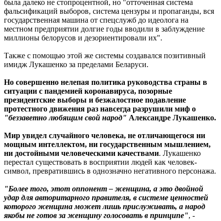
была далеко не стопроцентной, но "отточенная система
фальсификаций выборов, система цензуры и пропаганды, вся
государственная машина от спецслужб до идеолога на
местном предприятии долгие годы вводили в заблуждение
миллионы белорусов и дезориентировали их".
Также с помощью этой же системы создавался позитивный
имидж Лукашенко за пределами Беларуси.
Но совершенно нелепая политика руководства страны в
ситуации с пандемией коронавируса, позорные
президентские выборы и безжалостное подавление
протестного движения раз навсегда разрушили миф о
"беззаветно любящим свой народ"
Александре Лукашенко.
Мир увидел случайного человека, не отличающегося ни
мощным интеллектом, ни государственным мышлением,
ни достойными человеческими качествами
. Лукашенко
перестал существовать в восприятии людей как человек-
символ, превратившись в однозначно негативного персонажа.
"Более того, этот оппонент – женщина, а это двойной
удар для авторитарного правителя, в системе ценностей
которого женщина может лишь прислуживать, а народ
якобы не готов за женщину голосовать в принципе"
, -