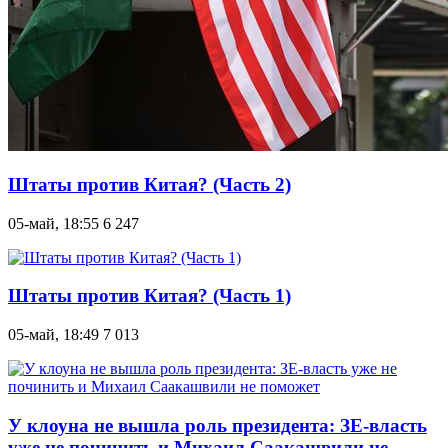
Штаты против Китая? (Часть 2)
05-май, 18:55
6 247
Штаты против Китая? (Часть 1)
05-май, 18:49
7 013
У клоуна не вышла роль президента: ЗЕ-власть
уже не починить и Михаил Саакашвили не