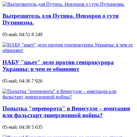
Вытрезвитель для Путина. Невзоров о сути
Путинизма.
05-май, 04:51
8 249
НАБУ "шьет" дело против генпрокурора
Украины: в чем ее обвиняют
05-май, 04:36
7 926
Попытка "переворота" в Венесуэле – имитация
или фальстарт диверсионной войны?
05-май, 04:30
5 635