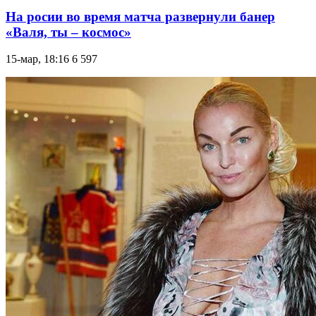
На росии во время матча развернули банер
«Валя, ты – космос»
15-мар, 18:16
6 597