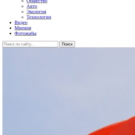
Общество
Авто
Экология
Технологии
Видео
Мнения
Фотожабы
Поиск