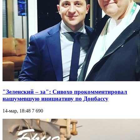
"Зеленский – за": Сивохо прокомментировал
нашумевшую инициативу по Донбассу
14-мар, 18:48
7 690