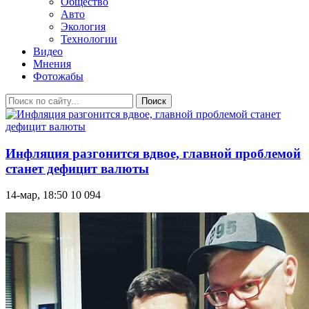
Общество
Авто
Экология
Технологии
Видео
Мнения
Фотожабы
Поиск
Инфляция разгонится вдвое, главной проблемой
станет дефицит валюты
14-мар, 18:50
10 094