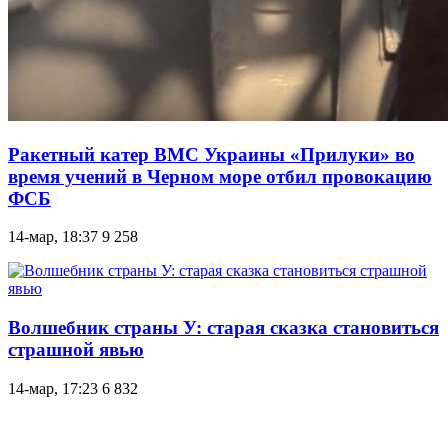
Ракетный катер ВМС Украины «Прилуки» во
время учений в Черном море отбил провокацию
ФСБ
14-мар, 18:37
9 258
Волшебник страны У: старая сказка становиться
страшной явью
14-мар, 17:23
6 832