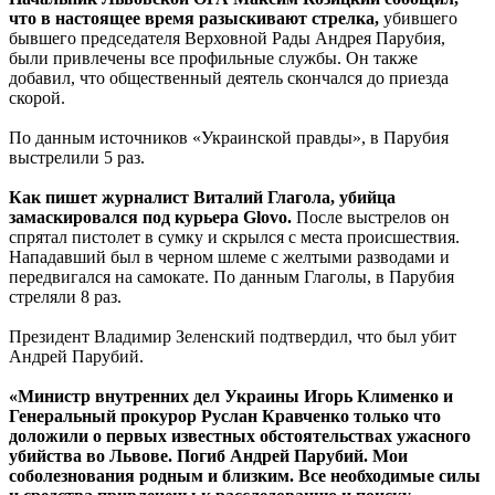
что в настоящее время разыскивают стрелка,
убившего
бывшего председателя Верховной Рады Андрея Парубия,
были привлечены все профильные службы. Он также
добавил, что общественный деятель скончался до приезда
скорой.
По данным источников «Украинской правды», в Парубия
выстрелили 5 раз.
Как пишет журналист Виталий Глагола, убийца
замаскировался под курьера Glovo.
После выстрелов он
спрятал пистолет в сумку и скрылся с места происшествия.
Нападавший был в черном шлеме с желтыми разводами и
передвигался на самокате. По данным Глаголы, в Парубия
стреляли 8 раз.
Президент Владимир Зеленский подтвердил, что был убит
Андрей Парубий.
«Министр внутренних дел Украины Игорь Клименко и
Генеральный прокурор Руслан Кравченко только что
доложили о первых известных обстоятельствах ужасного
убийства во Львове. Погиб Андрей Парубий. Мои
соболезнования родным и близким. Все необходимые силы