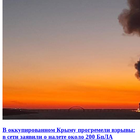
В оккупированном Крыму прогремели взрывы:
в сети заявили о налете около 200 БпЛА