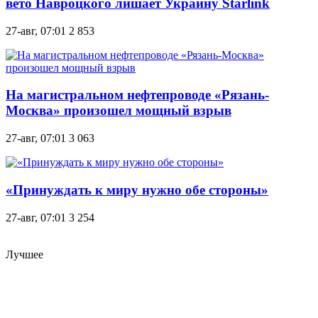
вето Навроцкого лишает Украину Starlink
27-авг, 07:01
2 853
На магистральном нефтепроводе «Рязань-
Москва» произошел мощный взрыв
27-авг, 07:01
3 063
«Принуждать к миру нужно обе стороны»
27-авг, 07:01
3 254
Лучшее