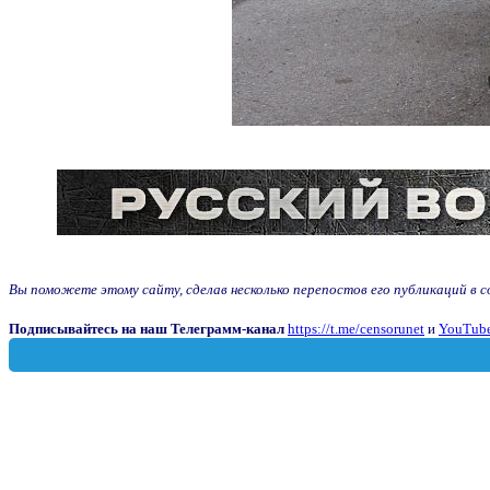
Вы поможете этому сайту, сделав несколько перепостов его публикаций в соц
Подписывайтесь на наш Телеграмм-канал
https://t.me/censorunet
и
YouTube