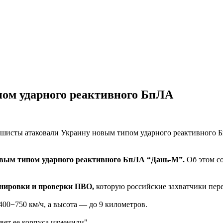
ом ударного реактивного БпЛА
овым типом ударного реактивного БпЛА “Дань-М”.
Об этом со
енировки и проверки ПВО,
которую российские захватчики пер
400−750 км/ч, а высота — до 9 километров.
вет ее корпуса изменили".