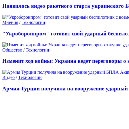
Появилось видео ракетного старта украинского
Мнения
/
Технологии
"Укроборонпром" готовит свой ударный беспило
Общество
/
Технологии
Изменит ход войны: Украина ведет переговоры о 
Видео
/
Технологии
Армия Турции получила на вооружение ударный 