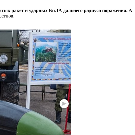
атых ракет и ударных БпЛА дальнего радиуса поражения. А
естнов.