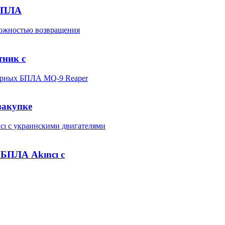
 БПЛА
тник с
закупке
БПЛА Akıncı с