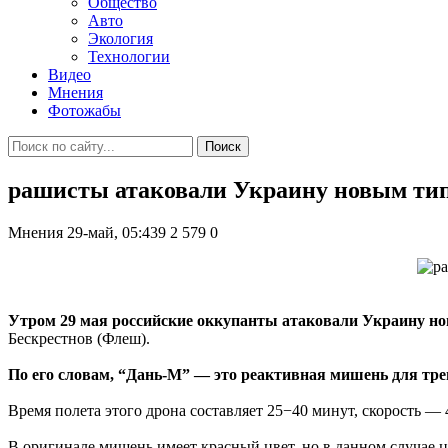
Общество
Авто
Экология
Технологии
Видео
Мнения
Фотожабы
Поиск
рашисты атаковали Украину новым тип
Мнения
29-май, 05:439
2 579
0
Утром 29 мая российские оккупанты атаковали Украину н
Бескрестнов (Флеш).
По его словам, “Дань-М” — это реактивная мишень для тр
Время полета этого дрона составляет 25−40 минут, скорость — 
В оригинале мишень имеет красный цвет, но в данном случае ц