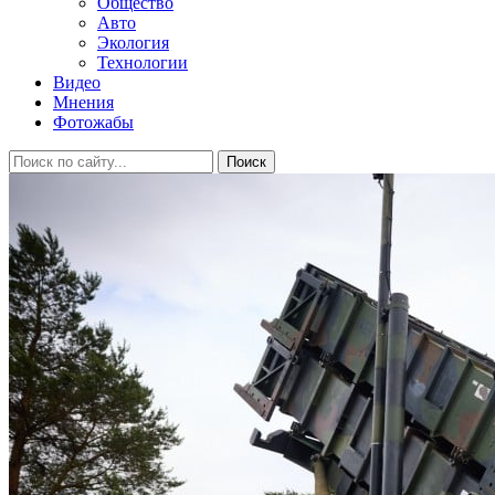
Общество
Авто
Экология
Технологии
Видео
Мнения
Фотожабы
Поиск