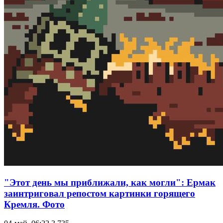
"Этот день мы приближали, как могли": Ермак
заинтриговал репостом картинки горящего
Кремля. Фото