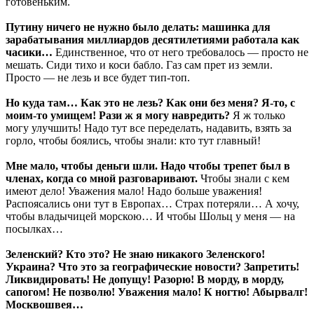
готовеньким.
Путину ничего не нужно было делать: машинка для
зарабатывания миллиардов десятилетиями работала как
часики…
Единственное, что от него требовалось — просто не
мешать. Сиди тихо и коси бабло. Газ сам прет из земли.
Просто — не лезь и все будет тип-топ.
Но куда там… Как это не лезь? Как они без меня? Я-то, с
моим-то умищем! Рази ж я могу навредить?
Я ж только
могу улучшить! Надо тут все переделать, надавить, взять за
горло, чтобы боялись, чтобы знали: кто тут главный!
Мне мало, чтобы деньги шли. Надо чтобы трепет был в
членах, когда со мной разговаривают.
Чтобы знали с кем
имеют дело! Уважения мало! Надо больше уважения!
Распоясались они тут в Европах… Страх потеряли… А хочу,
чтобы владычицей морскою… И чтобы Шольц у меня — на
посылках…
Зеленский? Кто это? Не знаю никакого Зеленского!
Украина? Что это за географические новости? Запретить!
Ликвидировать! Не допущу! Разорю! В морду, в морду,
сапогом! Не позволю! Уважения мало! К ногтю! Абырвалг!
Москвошвея…