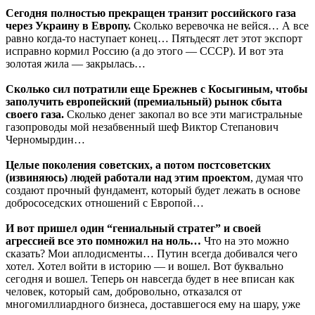
Сегодня полностью прекращен транзит российского газа
через Украину в Европу.
Сколько веревочка не вейся… А все
равно когда-то наступает конец… Пятьдесят лет этот экспорт
исправно кормил Россию (а до этого — СССР). И вот эта
золотая жила — закрылась…
Сколько сил потратили еще Брежнев с Косыгиным, чтобы
заполучить европейский (премиальный) рынок сбыта
своего газа.
Сколько денег закопал во все эти магистральные
газопроводы мой незабвенный шеф Виктор Степанович
Черномырдин…
Целые поколения советских, а потом постсоветских
(извиняюсь) людей работали над этим проектом
, думая что
создают прочный фундамент, который будет лежать в основе
добрососедских отношений с Европой…
И вот пришел один “гениальный стратег” и своей
агрессией все это помножил на ноль…
Что на это можно
сказать? Мои аплодисменты… Путин всегда добивался чего
хотел. Хотел войти в историю — и вошел. Вот буквально
сегодня и вошел. Теперь он навсегда будет в нее вписан как
человек, который сам, добровольно, отказался от
многомиллиардного бизнеса, доставшегося ему на шару, уже