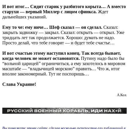
И вот итог… Сидит старик у разбитого корыта… А вместо
старухи — верный Миллер с лицом сфинкса.
Ждет
дальнейших указаний.
Ему то че: ему ниче… Шеф сказал — он сделал.
Сказал:
закрыть задвижку — закрыл. Сказал: открыть — открыл. Уже
тридцать лет так продолжается. Хорошо: думать не надо.
Просто делай, что тебе говорят — и будет тебе счастье…
И вот счастью этому наступил конец. Так всегда бывает,
когда человек не может остановится.
Путину надо было бы
“вольной царицей” ограничиться, а ему захотелось в мировом
масштабе — “владычицей морскою” править… Что ж, итог
вполне закономерный. Тут не поспоришь…
Слава Украине!
А.Кох
Вы поможете этому сайту, сделав несколько перепостов его публикаций в