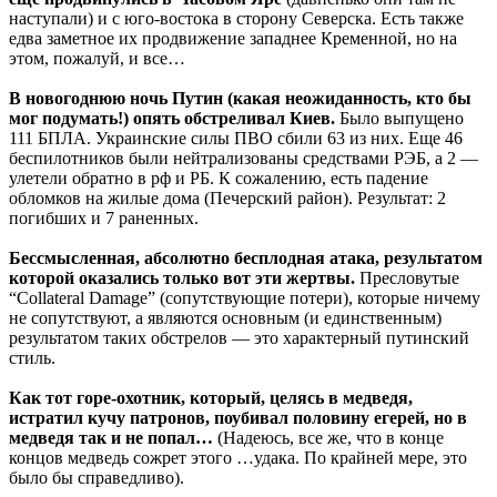
наступали) и с юго-востока в сторону Северска. Есть также
едва заметное их продвижение западнее Кременной, но на
этом, пожалуй, и все…
В новогоднюю ночь Путин (какая неожиданность, кто бы
мог подумать!) опять обстреливал Киев.
Было выпущено
111 БПЛА. Украинские силы ПВО сбили 63 из них. Еще 46
беспилотников были нейтрализованы средствами РЭБ, а 2 —
улетели обратно в рф и РБ. К сожалению, есть падение
обломков на жилые дома (Печерский район). Результат: 2
погибших и 7 раненных.
Бессмысленная, абсолютно бесплодная атака, результатом
которой оказались только вот эти жертвы.
Пресловутые
“Collateral Damage” (сопутствующие потери), которые ничему
не сопутствуют, а являются основным (и единственным)
результатом таких обстрелов — это характерный путинский
стиль.
Как тот горе-охотник, который, целясь в медведя,
истратил кучу патронов, поубивал половину егерей, но в
медведя так и не попал…
(Надеюсь, все же, что в конце
концов медведь сожрет этого …удака. По крайней мере, это
было бы справедливо).