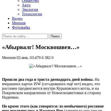
Общество
Авто
Экология
Технологии
Видео
Мнения
Фотожабы
Поиск
«Абырвалг! Москвошвея…»
Мнения
02-янв, 03:479
6 382
0
Прошли два года и триста двенадцать дней войны.
На
вчерашних картах ISW (сегодняшних ещё нет) видно, что
россияне продвигаются внутри Кураховского котла, и на
Покровском направлении от Новоелизаветовки в сторону
Надеевки.
Но кроме этого (как говорится: из необычного) россияне
еще продвинулись в Часовом Яре
(давненько они там не