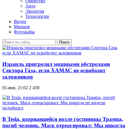
Общество
Авто
Экология
Технологии
Видео
Мнения
Фотожабы
Поиск
Израиль пригрозил мощными обстрелами
Сектора Газа, если ХАМАС не освободит
заложников
01-янв, 21:02
2 459
В Tesla, взорвавшейся возле гостиницы Трампа,
погиб человек. Маск отреагировал: Мы никогда