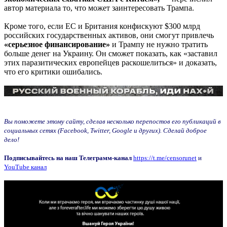
автор материала то, что может заинтересовать Трампа.
Кроме того, если ЕС и Британия конфискуют $300 млрд
российских государственных активов, они смогут привлечь
«серьезное финансирование»
и Трампу не нужно тратить
больше денег на Украину. Он сможет показать, как «заставил
этих паразитических европейцев раскошелиться» и доказать,
что его критики ошибались.
Вы поможете этому сайту, сделав несколько перепостов его публикаций в
социальных сетях (Facebook, Twitter, Google и других). Сделай доброе
дело!
Подписывайтесь на наш Телеграмм-канал
https://t.me/censorunet
и
YouTube канал