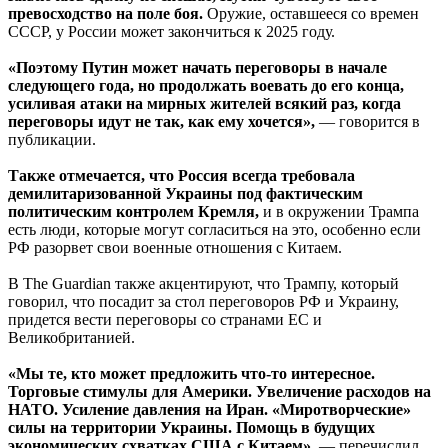
превосходство на поле боя.
Оружие, оставшееся со времен
СССР, у России может закончиться к 2025 году.
«Поэтому Путин может начать переговоры в начале
следующего года, но продолжать воевать до его конца,
усиливая атаки на мирных жителей всякий раз, когда
переговоры идут не так, как ему хочется»,
— говорится в
публикации.
Также отмечается, что Россия всегда требовала
демилитаризованной Украины под фактическим
политическим контролем Кремля,
и в окружении Трампа
есть люди, которые могут согласиться на это, особенно если
РФ разорвет свои военные отношения с Китаем.
В The Guardian также акцентируют, что Трампу, который
говорил, что посадит за стол переговоров РФ и Украину,
придется вести переговоры со странами ЕС и
Великобританией.
«Мы те, кто может предложить что-то интересное.
Торговые стимулы для Америки. Увеличение расходов на
НАТО. Усиление давления на Иран. «Миротворческие»
силы на территории Украины. Помощь в будущих
экономических схватках США с Китаем»,
— перечислил