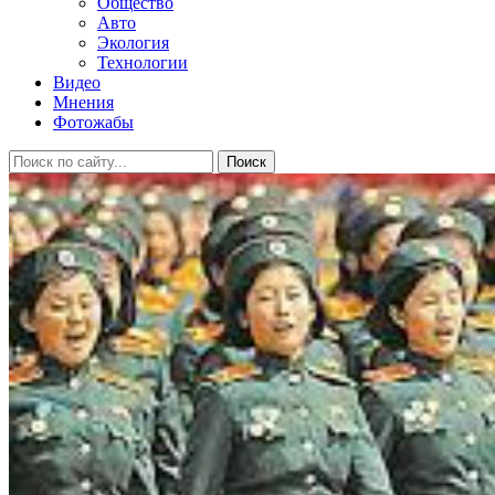
Общество
Авто
Экология
Технологии
Видео
Мнения
Фотожабы
Поиск