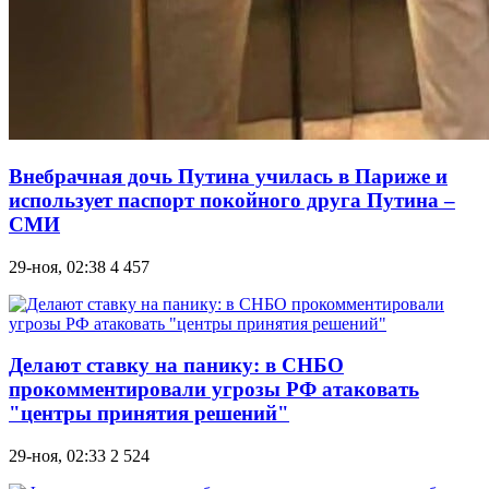
Внебрачная дочь Путина училась в Париже и
использует паспорт покойного друга Путина –
СМИ
29-ноя, 02:38
4 457
Делают ставку на панику: в СНБО
прокомментировали угрозы РФ атаковать
"центры принятия решений"
29-ноя, 02:33
2 524