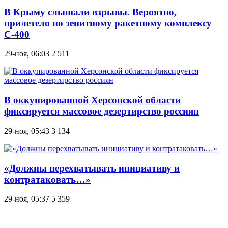
В Крыму слышали взрывы. Вероятно,
прилетело по зенитному ракетному комплексу
С-400
29-ноя, 06:03
2 511
В оккупированной Херсонской области
фиксируется массовое дезертирство россиян
29-ноя, 05:43
3 134
«Должны перехватывать инициативу и
контратаковать…»
29-ноя, 05:37
5 359