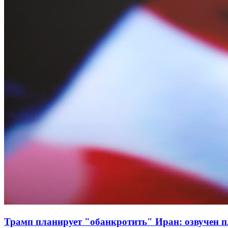
Трамп планирует "обанкротить" Иран: озвучен 