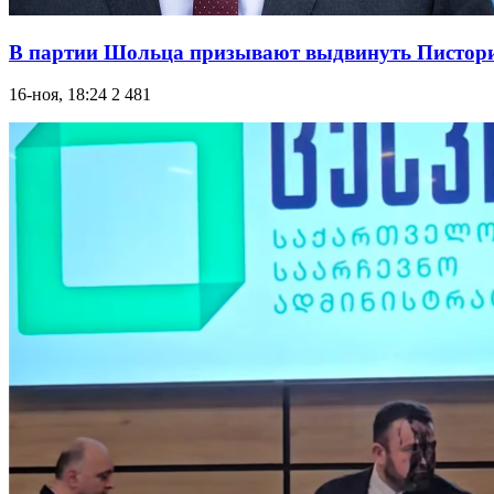
В партии Шольца призывают выдвинуть Писториус
16-ноя, 18:24
2 481