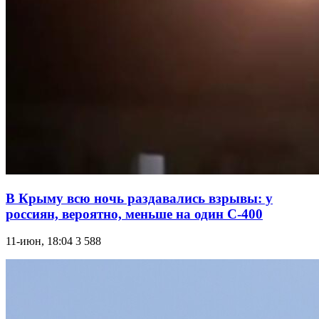
В Крыму всю ночь раздавались взрывы: у
россиян, вероятно, меньше на один С-400
11-июн, 18:04
3 588