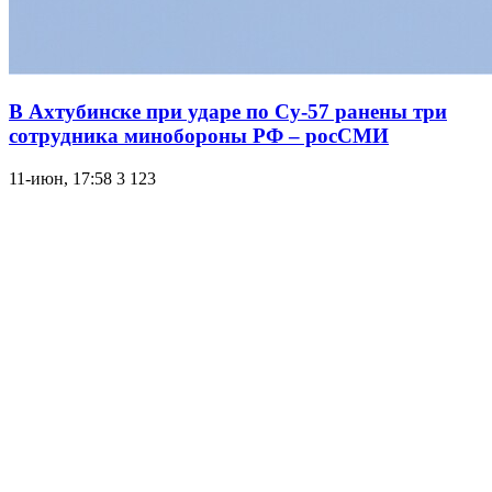
В Ахтубинске при ударе по Су-57 ранены три
сотрудника минобороны РФ – росСМИ
11-июн, 17:58
3 123