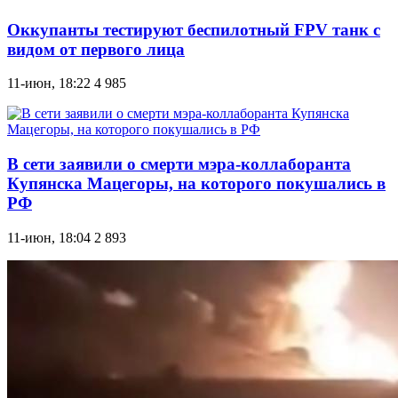
Оккупанты тестируют беспилотный FPV танк с
видом от первого лица
11-июн, 18:22
4 985
В сети заявили о смерти мэра-коллаборанта
Купянска Мацегоры, на которого покушались в
РФ
11-июн, 18:04
2 893