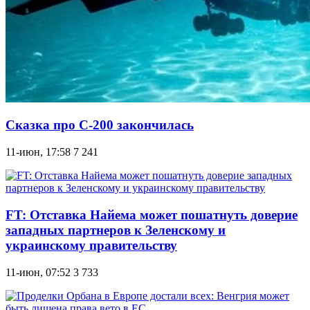
Сказка про С-200 закончилась
11-июн, 17:58
7 241
FT: Отставка Найема может пошатнуть доверие
западных партнеров к Зеленскому и
украинскому правительству
11-июн, 07:52
3 733