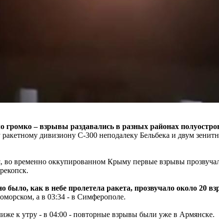
громко – взрывы раздавались в разных районах полуострова
 ракетному дивизиону С-300 неподалеку Бельбека и двум зенит
, во временно оккупированном Крыму первые взрывы прозвучали 
рекопск.
ыло, как в небе пролетела ракета, прозвучало около 20 вз
оморском, а в 03:34 - в Симферополе.
иже к утру - в 04:00 - повторные взрывы были уже в Армянске.