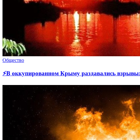
Общество
⚡В оккупированном Крыму раздавались взрывы: