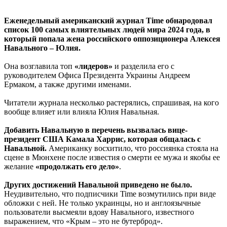
Еженедельный американский журнал Time обнародовал
список 100 самых влиятельных людей мира 2024 года, в
который попала жена российского оппозиционера Алексея
Навального – Юлия.
Она возглавила топ
«лидеров»
и разделила его с
руководителем Офиса Президента Украины Андреем
Ермаком, а также другими именами.
Читатели журнала несколько растерялись, спрашивая, на кого
вообще влияет или влияла Юлия Навальная.
Добавить Навальную в перечень вызвалась вице-
президент США Камала Харрис, которая общалась с
Навальной.
Американку восхитило, что россиянка стояла на
сцене в Мюнхене после известия о смерти ее мужа и якобы ее
желание
«продолжать его дело»
.
Других достижений Навальной приведено не было.
Неудивительно, что подписчики Time возмутились при виде
обложки с ней. Не только украинцы, но и англоязычные
пользователи высмеяли вдову Навального, известного
выражением, что «Крым – это не бутерброд».