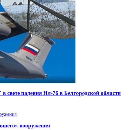
в свете падения Ил-76 в Белгородской области
евшего» вооружения