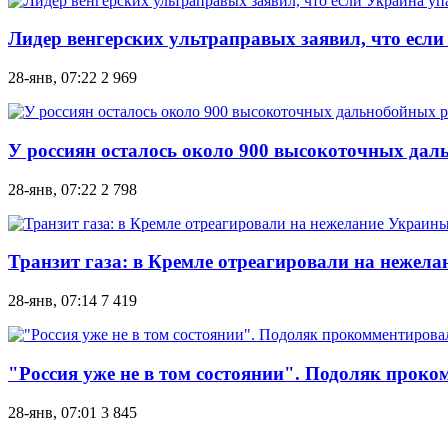
Лидер венгерских ультраправых заявил, что если 
28-янв, 07:22
2 969
У россиян осталось около 900 высокоточных дал
28-янв, 07:22
2 798
Транзит газа: в Кремле отреагировали на нежел
28-янв, 07:14
7 419
"Россия уже не в том состоянии". Подоляк про
28-янв, 07:01
3 845