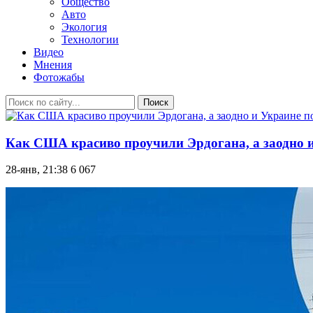
Общество
Авто
Экология
Технологии
Видео
Мнения
Фотожабы
Поиск
Как США красиво проучили Эрдогана, а заодно и
28-янв, 21:38
6 067