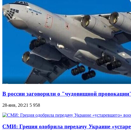
В россии заговорили о "чудовищной провокации" 
28-янв, 20:21
5 958
СМИ: Греция одобрила передачу Украине «устар