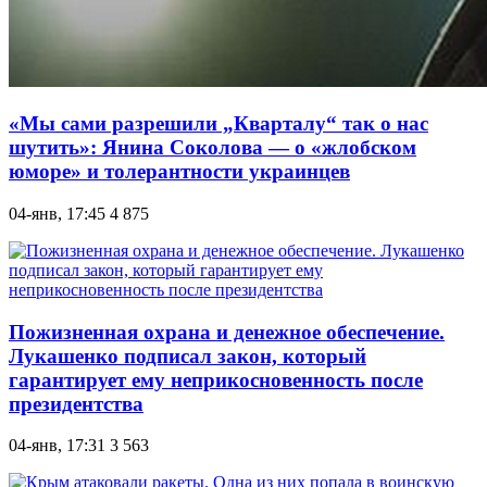
«Мы сами разрешили „Кварталу“ так о нас
шутить»: Янина Соколова — о «жлобском
юморе» и толерантности украинцев
04-янв, 17:45
4 875
Пожизненная охрана и денежное обеспечение.
Лукашенко подписал закон, который
гарантирует ему неприкосновенность после
президентства
04-янв, 17:31
3 563