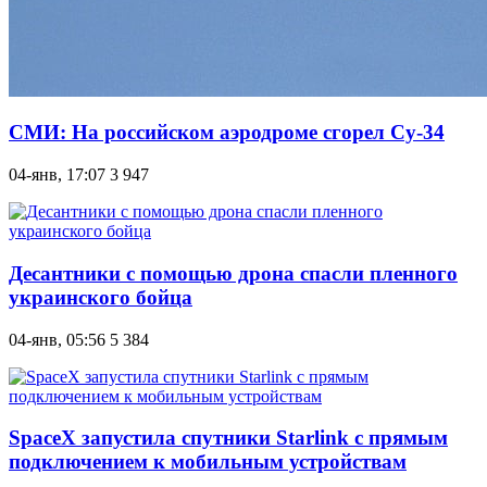
СМИ: На российском аэродроме сгорел Су-34
04-янв, 17:07
3 947
Десантники с помощью дрона спасли пленного
украинского бойца
04-янв, 05:56
5 384
SpaceX запустила спутники Starlink с прямым
подключением к мобильным устройствам