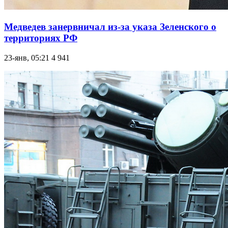
Медведев занервничал из-за указа Зеленского о
территориях РФ
23-янв, 05:21
4 941