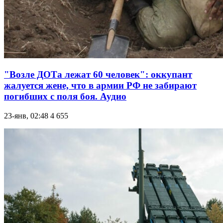
"Возле ДОТа лежат 60 человек": оккупант
жалуется жене, что в армии РФ не забирают
погибших с поля боя. Аудио
23-янв, 02:48
4 655