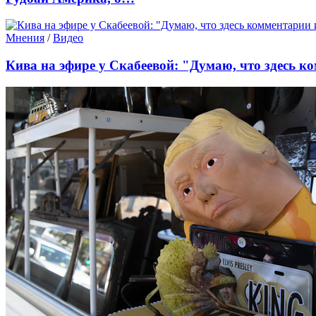
Мнения
/
Видео
Кивa на эфире у Скабеевой: "Думаю, что здесь к