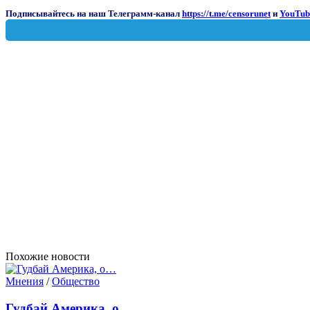
Подписывайтесь на наш Телеграмм-канал
https://t.me/censorunet
и
YouTub
Похожие новости
Мнения
/
Общество
Гудбай Америка, о…