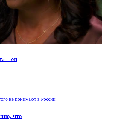
т» – он
нно, что