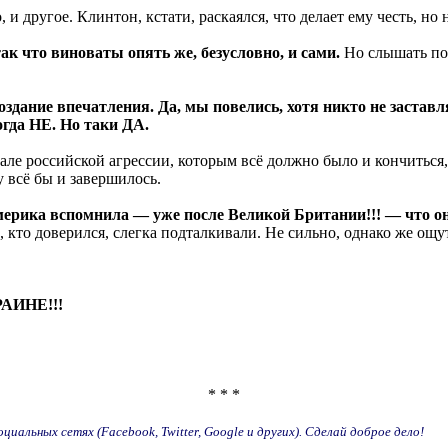
, и другое. Клинтон, кстати, раскаялся, что делает ему честь, но
ак что виноваты опять же, безусловно, и сами.
Но слышать пос
. Создание впечатления. Да, мы повелись, хотя никто не за
да НЕ. Но таки ДА.
ле российской агрессии, которым всё должно было и кончиться, 
 всё бы и завершилось.
ерика вспомнила — уже после Великой Британии!!! — что он
, кто доверился, слегка подталкивали. Не сильно, однако же ощ
РАИНЕ!!!
* * *
иальных сетях (Facebook, Twitter, Google и других). Сделай доброе дело!