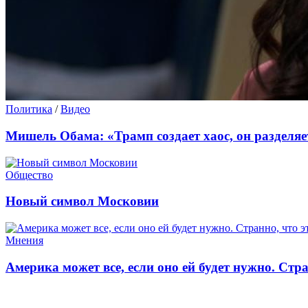
Политика
/
Видео
Мишель Обама: «Трамп создает хаос, он разделяе
Общество
Новый символ Московии
Мнения
Америка может все, если оно ей будет нужно. Стра