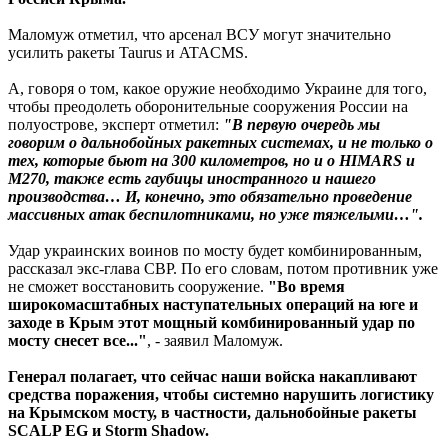
Маломуж отметил, что арсенал ВСУ могут значительно
усилить ракеты Taurus и ATACMS.
А, говоря о том, какое оружие необходимо Украине для того,
чтобы преодолеть оборонительные сооружения России на
полуострове, эксперт отметил:
"В первую очередь мы
говорим о дальнобойных ракетных системах, и не только о
тех, которые бьют на 300 километров, но и о HIMARS и
M270, также есть гаубицы иностранного и нашего
производства… И, конечно, это обязательно проведение
массивных атак беспилотниками, но уже тяжелыми…".
Удар украинских воинов по мосту будет комбинированным,
рассказал экс-глава СВР. По его словам, потом противник уже
не сможет восстановить сооружение.
"Во время
широкомасштабных наступательных операций на юге и
заходе в Крым этот мощный комбинированный удар по
мосту снесет все..."
, - заявил Маломуж.
Генерал полагает, что сейчас наши войска накапливают
средства поражения, чтобы системно нарушить логистику
на Крымском мосту, в частности, дальнобойные ракеты
SCALP EG и Storm Shadow.