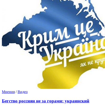
Мнения
/
Видео
Бегство россиян не за горами: украинский