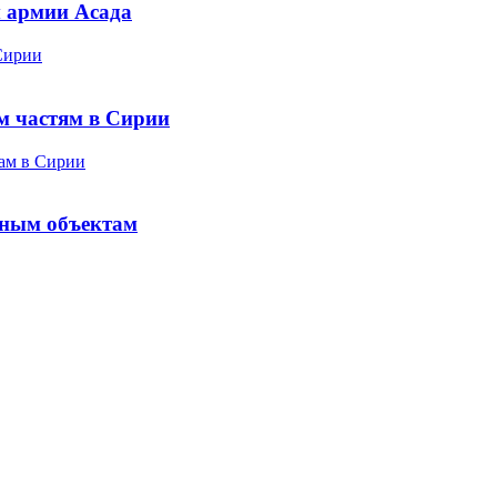
 армии Асада
м частям в Сирии
нным объектам