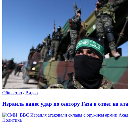
Общество
/
Видео
Израиль нанес удар по сектору Газа в ответ на 
Политика