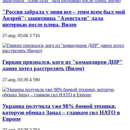
"Россия забрала у меня все – этим всем был мой
Андрей": защитница "Азовстали" дала
интервью после плена. Видео
27-апр, 05:06
3 716
Гиркин признался, кого из "командиров ДНР"
давно хотел расстрелять (Видео)
27-апр, 03:39
4 590
Украина получила уже 98% боевой техники,
которую обещал Запад – главком сил НАТО в
Европе
27-апр, 03:28
2 764