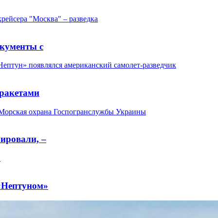
окументы с
 ракетами
ировали, –
 «Нептуном»