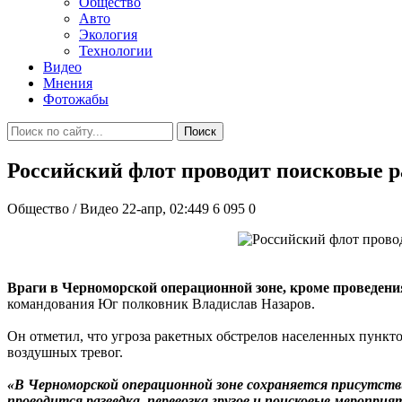
Общество
Авто
Экология
Технологии
Видео
Мнения
Фотожабы
Поиск
Российский флот проводит поисковые р
Общество / Видео
22-апр, 02:449
6 095
0
Враги в Черноморской операционной зоне, кроме проведения
командования Юг полковник Владислав Назаров.
Он отметил, что угроза ракетных обстрелов населенных пункт
воздушных тревог.
«В Черноморской операционной зоне сохраняется присутств
проводится разведка, перевозка грузов и поисковые меропри