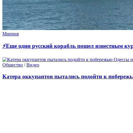
Мнения
⚡Еще один русский корабль пошел известным ку
Общество
/
Видео
Катера оккупантов пытались подойти к побереж