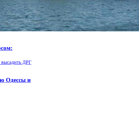
рсом:
ью Одессы и