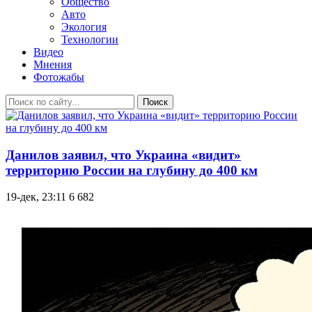
Общество
Авто
Экология
Технологии
Видео
Мнения
Фотожабы
Поиск
Данилов заявил, что Украина «видит»
территорию России на глубину до 400 км
19-дек, 23:11
6 682