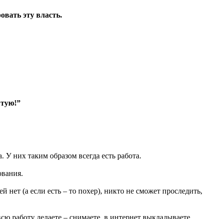
вать эту власть.
ытую!”
 У них таким образом всегда есть работа.
ования.
й нет (а если есть – то похер), никто не сможет проследить,
всю работу делаете – снимаете, в интернет выкладываете