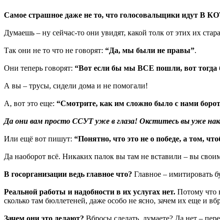
Самое страшное даже не то, что голосовальщики идут В КО
Думаешь – ну сейчас-то они увидят, какой толк от этих их ста
Так они не то что не говорят:
“Да, мы были не правы”
.
Они теперь говорят:
“Вот если бы мы ВСЕ пошли, вот тог
А вы – трусы, сидели дома и не помогали!
А, вот это еще:
“Смотрите, как им сложно было с нами боро
Да они вам просто ССУТ уже в глаза! Окститесь вы уже нак
Или ещё вот пишут:
“Понятно, что это не о победе, а том, ч
Да наоборот всё. Никаких палок вы там не вставили – вы свои
В госорганизации ведь главное что?
Главное – имитировать б
Реальной работы и надобности в их услугах нет.
Потому что в
сколько там бюллетеней, даже особо не ясно, зачем их еще и в
Зачем они это делают?
Вбросы сделать, думаете? Да нет – пер