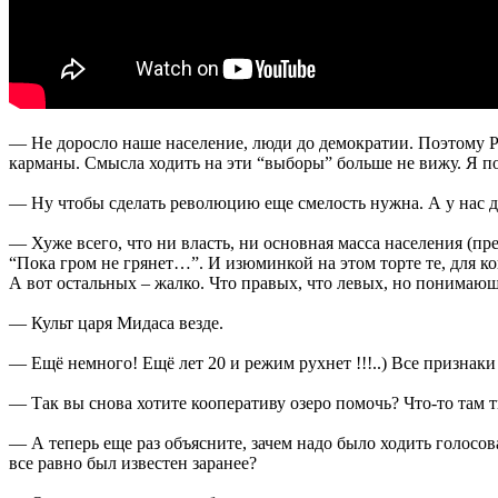
— Не доросло наше население, люди до демократии. Поэтому Рос
карманы. Смысла ходить на эти “выборы” больше не вижу. Я посл
— Ну чтобы сделать революцию еще смелость нужна. А у нас да
— Хуже всего, что ни власть, ни основная масса населения (пре
“Пока гром не грянет…”. И изюминкой на этом торте те, для ко
А вот остальных – жалко. Что правых, что левых, но понимающи
— Культ царя Мидаса везде.
— Ещё немного! Ещё лет 20 и режим рухнет !!!..) Все признаки
— Так вы снова хотите кооперативу озеро помочь? Что-то там 
— А теперь еще раз объясните, зачем надо было ходить голосов
все равно был известен заранее?