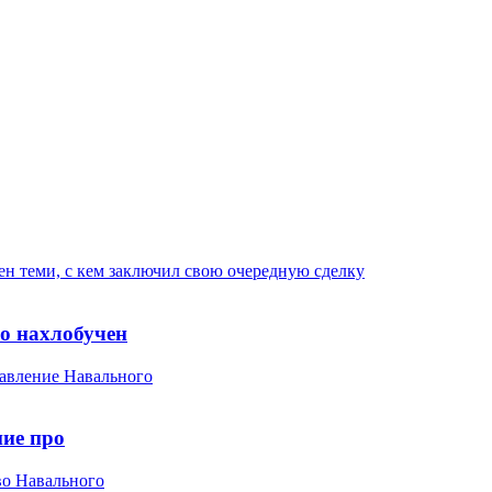
ко нахлобучен
ние про