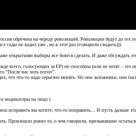
сия обречена на череду революций. Революции будут до тех пор 
 годы не ходил уже , но в этот раз уговорили сходить))).
же открытыми выборы все боятся сделать. И даже обсуждать это
жде всего, голосующих за ЕР) не способны (или не хотят – это н
го “После нас хоть потоп”.
х, что что-то надо серьёзно менять. Но они заложники, они пас
 и индикаторы на лицо )
типа исправить вы хотите, что-то поправить… И пусть дальше эт
ать. Произошло ровно то, о чем говорили, призывавшие остаться 