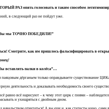
ТОРЫЙ РАЗ опять голосовать и таким способом легитимизиро
раний, в следующий раз не пойдут уже.
да бы мы ТОЧНО ПОБЕДИЛИ!”
ться! Смотрите, как им пришлось фальсифицировать в откр
онец!
тобы вставлять палки в колёса”…
м паяцовым дёрганьем только оправдываете существование ЦИКа.
урную деятельность и доказывать необходимость своего существ
сё равно всё нарисуют – к чему этот цирк с пнями – наблюдателе
брасывать и ухищряться с двойным дном.
ед начальством отчитаться! А вы еще и, как статисты кино, сами 