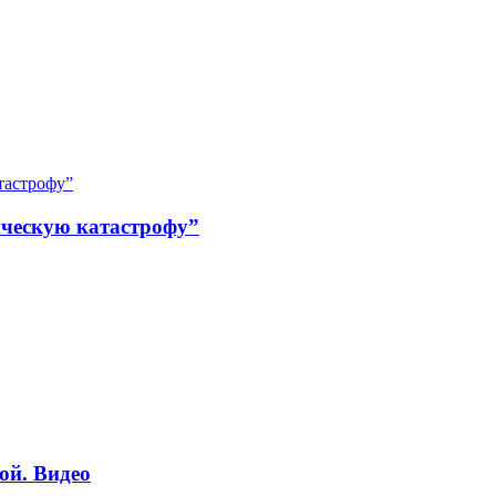
гическую катастрофу”
ой. Видео