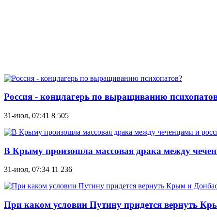
Россия - концлагерь по выращиванию психопато
31-июл, 07:41
8 505
В Крыму произошла массовая драка между чечен
31-июл, 07:34
11 236
При каком условии Путину придется вернуть Кр