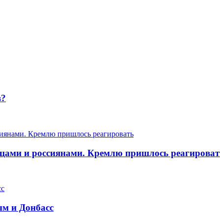
в?
цами и россиянами. Кремлю пришлось реагироват
ым и Донбасс