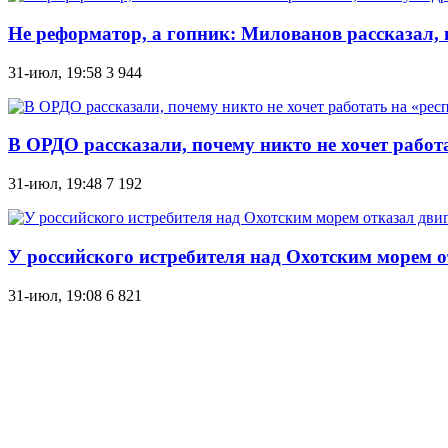
Не реформатор, а гопник: Милованов рассказал,
31-июл, 19:58
3 944
В ОРДО рассказали, почему никто не хочет работ
31-июл, 19:48
7 192
У российского истребителя над Охотским морем о
31-июл, 19:08
6 821