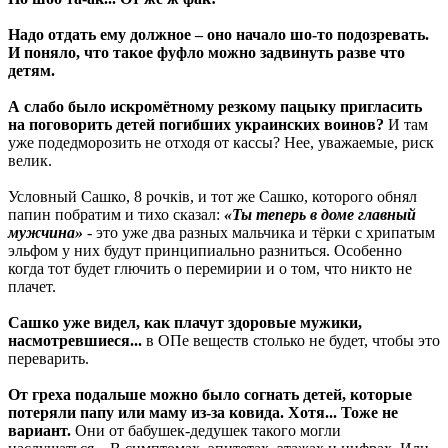
Надо отдать ему должное – оно начало шо-то подозревать.
И поняло, что такое фуфло можно задвинуть разве что
детям.
А слабо было искромётному резкому пацыку пригласить
на поговорить детей погибших украинских воинов?
И там
уже подедморозить не отходя от кассы? Нее, уважаемые, риск
велик.
Условный Сашко, 8 рочків, и тот же Сашко, которого обнял
папин побратим и тихо сказал:
«Ты теперь в доме главный
мужчина»
- это уже два разных мальчика и тёрки с хрипатым
эльфом у них будут принципиально разниться. Особенно
когда тот будет глючить о перемирии и о том, что никто не
плачет.
Сашко уже видел, как плачут здоровые мужики,
насмотревшиеся...
в ОПе веществ столько не будет, чтобы это
переварить.
От греха подальше можно было согнать детей, которые
потеряли папу или маму из-за ковида. Хотя... Тоже не
вариант.
Они от бабушек-дедушек такого могли