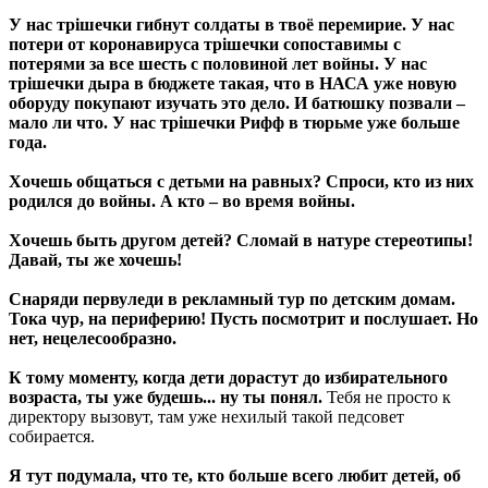
У нас трішечки гибнут солдаты в твоё перемирие. У нас
потери от коронавируса трішечки сопоставимы с
потерями за все шесть с половиной лет войны. У нас
трішечки дыра в бюджете такая, что в НАСА уже новую
оборуду покупают изучать это дело. И батюшку позвали –
мало ли что. У нас трішечки Рифф в тюрьме уже больше
года.
Хочешь общаться с детьми на равных? Спроси, кто из них
родился до войны. А кто – во время войны.
Хочешь быть другом детей? Сломай в натуре стереотипы!
Давай, ты же хочешь!
Снаряди первуледи в рекламный тур по детским домам.
Тока чур, на периферию! Пусть посмотрит и послушает. Но
нет, нецелесообразно.
К тому моменту, когда дети дорастут до избирательного
возраста, ты уже будешь... ну ты понял.
Тебя не просто к
директору вызовут, там уже нехилый такой педсовет
собирается.
Я тут подумала, что те, кто больше всего любит детей, об