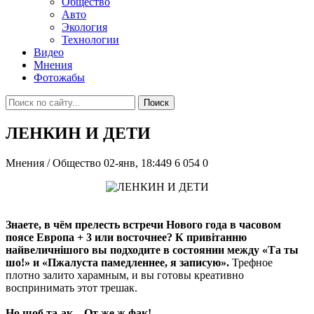
Общество
Авто
Экология
Технологии
Видео
Мнения
Фотожабы
Поиск
ЛЕНКИН И ДЕТИ
Мнения / Общество
02-янв, 18:449
6 054
0
Знаете, в чём прелесть встречи Нового года в часовом
поясе Европа + 3 или восточнее? К привітанню
найвеличнішого вы подходите в состоянии между «Та ты
шо!» и «Пжалуста памедленнее, я записую».
Трефное
плотно залито харамным, и вы готовы креативно
воспринимать этот трешак.
Но шоб та-ак... От же ж фак!