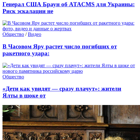
Генерал США Браун об ATACMS для Украины:
Риск эскалации не
Общество
/
Видео
В Часовом Яру растет число погибших от
ракетного удара:
Общество
«Дети как увидят — сразу плачут»: жители
Ялты в шоке от