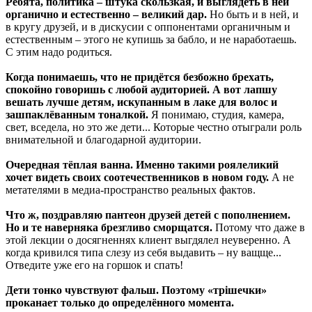
Ребята, политика – штука скользкая, и выглядеть в ней
органично и естественно – великий дар.
Но быть и в ней, и
в кругу друзей, и в дискусии с оппонентами органичным и
естественным – этого не купишь за бабло, и не наработаешь.
С этим надо родиться.
Когда понимаешь, что не придётся безбожно брехать,
спокойно говоришь с любой аудиторией. А вот лапшу
вешать лучше детям, искупанным в лаке для волос и
зашпаклёванным тоналкой.
Я понимаю, студия, камера,
свет, вседела, но это же дети... Которые честно отыграли роль
внимательной и благодарной аудитории.
Очередная тёплая ванна. Именно такими роялеликий
хочет видеть своих соотечественников в новом году.
А не
метателями в медиа-пространство реальных фактов.
Что ж, поздравляю пантеон друзей детей с пополнением.
Но и те наверняка брезгливо сморщатся.
Потому что даже в
этой лекции о досягненнях клиент выгдялел неуверенно. А
когда кривился типа слезу из себя выдавить – ну ващще...
Отведите уже его на горшок и спать!
Дети тонко чувствуют фальш. Поэтому «трішечки»
проканает только до определённого момента.