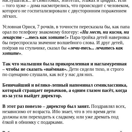
наслушаться... В симптомах, эпитетах, этажах и цифрах. Или
– того хуже – дома насмотрелись, что происходит с человеком,
которого не госпитализировали с двусторонним поражением
лёгких.
Условная Орися, 7 рочків, в точности пересказала бы, как папа
орал по телефону знакомому блогеру:
«Ни мест, ни кисня, ни
лекарств - ...тесь как хотите!»
Пара-тройка детей наверняка
бы переспросила значение волшебного слова. И друг детей,
поёрзав на стульчике, сказал бы
«лечи-тесь... лечитесь как
хотите»
.
Так что малышня была прикормленная и нагламуренная
– чтобы не сказать «наёмная».
Дети сидели тихо, и строго
по сценарию слушали, как всё у нас для них.
Беничайший и вéлико-лепный напоминал семиклассника,
который стращает первачков, а одним глазом пасёт, когда
из-за угла выйдет директор.
В этот раз повезло – директор был занят.
Поздравлял всех,
независимо от возраста. Ибо знает, что в это время дети
должны или переходить к сладкому, или уже дремать под
ёлкой в обнимку с подарками.