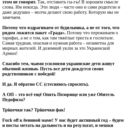
этом не говорит.
Так, отставить гы-гы! В хорошем смысле
слова. Им некогда. Эти люди – часто они и сами родители и
даже дедушки – молча делают свою работу. Которую мы не
замечаем.
Потому что вздрагиваем от будильника, а не от того, что
рядом ложится пакет «Града».
Потому что переживаем о
тарифах, а не о том, как там тяжёлые триста в госпитале.
Самая трудная, опасная и нужная работа – незаметна для
мирных жителей. И доземний уклін за это Украинской
Армии!
Спасибо тем, чьими усилиями украинские дети живут
обычной жизнью. Пусть все дети дождутся своих
родственников с победой!
И да. Я обратно СС (стесняюсь спросить).
А ОП – это всё ещё Опять Позорище или уже Обитель
Педофила?
Трішечки так? Трішечки фак!
Fuck off к бениной маме! У нас будет активный год – будем
и посты метать на дальность и на результат, и мешки