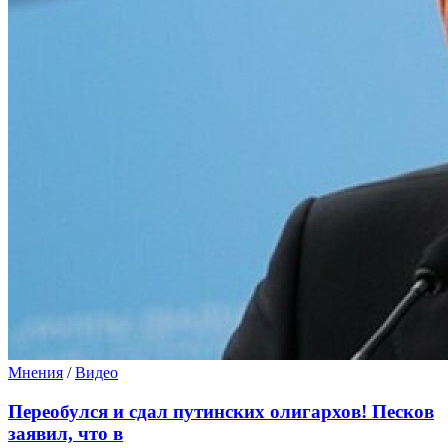
Мнения
/
Видео
Переобулся и сдал путинских олигархов! Песков
заявил, что в