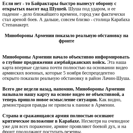
Если нет - то Байрактары быстро вынесут оборону с
открытых высот над Шушей.
Шуша под ударом, и ее
падение - дело ближайшего времени, город уже фактически
стал ареной боев. А дальше, совсем близко - столица Карабаха
Степанакерт.
Минобороны Армении показало реальную обстановку на
фронте
Минобороны Армении начало объективно информировать
о глубине продвижения азербайджанских войск.
Эта наша
карта впервые сделана почти полностью на основании видео
армянских военных, которые 5 ноября беспрецедентно
открыто показали реальную обстановку в район Лачин-Шуша.
Всего две недели назад, напомню, Минобороны Армении
называло нашу карту на основе видео не объективной, а
теперь пришло новое осмысление ситуации.
Как видно,
демонстрация правды не привела к панике в Армении.
Страна и сражающаяся армия полностью осознают
критическое положение в Карабахе.
Несмотря на очевидное
уже для всех поражение, армяне проявляют боевой дух, и на
фронт продолжают поступать резервы.