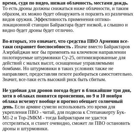
время, судя по видео, низкая облачность, местами дождь.
То есть дроны должны снижаться ниже облачности, и таким
образом, их можно будет обнаружить и поразить из различных
видов оружия. Эффективность применения оптико-
локационной станции Байрактара будет низкой, а слышно и
видно будет дроны будет отлично.
Во-вторых, это означает, что средства ПВО Армении все-
таки сохраняет боеспособность .
Иначе вместо Байрактаров
Азербайджан мог бы применять на ключевом направлении
пилотируемые штурмовики Су-25, оптимизированные для
действий с малых высот, оснащенные управляемыми
бомбами. Но штурмовики в таких условиях также не
направляют, предоставляя пехоте разбираться самостоятельно.
Значит, все-таки есть высокий риск быть сбитым.
Не удобная для дронов погода будет в ближайшие три дня,
хотя в облаках появятся прояснения, но 9 и 10 ноября
облака исчезнут вообще и прогноз обещает солнечный
день.
Если армяне сумели использовать это время для
укрепления ПВО - читай, для подвоза к Степанакерту Бук-
М1-2 и Тор-2МКМ - тогда Байрактарам не удастся
отстреляться, и станет очевидно, сможет ли ПВО остановить
дроны и штурмовики.