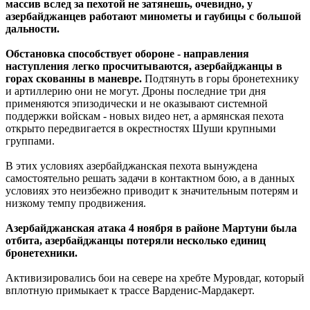
массив вслед за пехотой не затянешь, очевидно, у
азербайджанцев работают минометы и гаубицы с большой
дальности.
Обстановка способствует обороне - направления
наступления легко просчитываются, азербайджанцы в
горах скованны в маневре.
Подтянуть в горы бронетехнику
и артиллерию они не могут. Дроны последние три дня
применяются эпизодически и не оказывают системной
поддержки войскам - новых видео нет, а армянская пехота
открыто передвигается в окрестностях Шуши крупными
группами.
В этих условиях азербайджанская пехота вынуждена
самостоятельно решать задачи в контактном бою, а в данных
условиях это неизбежно приводит к значительным потерям и
низкому темпу продвижения.
Азербайджанская атака 4 ноября в районе Мартуни была
отбита, азербайджанцы потеряли несколько единиц
бронетехники.
Активизировались бои на севере на хребте Муровдаг, который
вплотную примыкает к трассе Варденис-Мардакерт.