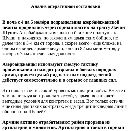
Анализ оперативной обстановки
В ночь с 4 на 5 ноября подразделения азербайджанской
пехоты прорвались через горный массив на трассу Лачин -
Шуши.
Азербайджанцы вышли на ближние подступы к
Шуши, и находятся, по заявлениям армянских бойцов, не
далее чем в 3-4 км от города, а скорее всего - еще ближе, на
одном из видео армяне ведут огонь из 82 мм минометов, у
которых 3 км - предельная дальность.
Азербайджанцы используют смелую тактику
просачивания и находят разрывы в боевых порядках
армян, причем целый ряд пехотных подразделений
действует самостоятельно и в отрыве от главных сил.
Это показывает высокий уровень мотивации войск. Вместе с
тем, используя контроль за трассой, у армян возникают
выгодные условия для контратак и засад. Вот только есть ли
еще силы для таких контратак, когда трещит последняя линия
оборона под Шушей?
Армяне активно отрабатывают район прорыва из
артиллерии и минометов. Артиллерию и танки в горный