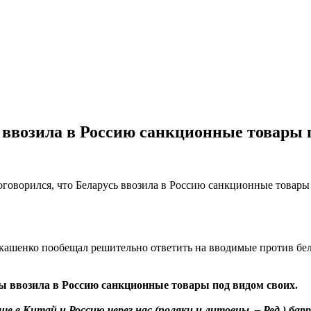
 ввозила в Россию санкционные товары 
кашенко пообещал решительно ответить на вводимые против бел
ды ввозила в Россию санкционные товары под видом своих.
е в Китай и Россию через нас (поляки и литовцы. – Ред.) бар