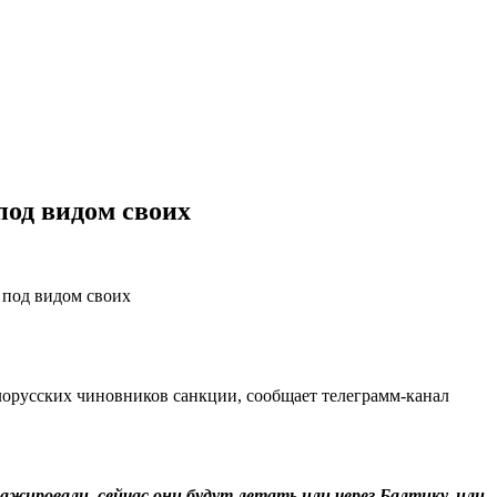
под видом своих
орусских чиновников санкции, сообщает телеграмм-канал
ражировали, сейчас они будут летать или через Балтику, или