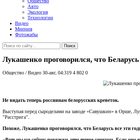
Общество
Авто
Экология
Технологии
Видео
Мнения
Фотожабы
Поиск
Лукашенко проговорился, что Беларусь
Общество / Видео
30-авг, 04:319
4 802
0
Не видать теперь россиянам белорусских креветок.
Выступая перед сыроделами на заводе «Савушкин» в Орше, Лу
"Расстрига".
Похоже, Лукашенко проговорился, что Беларусь все эти го
«Вот мы им сейчас покажем, что такое санкции. Если они ещ