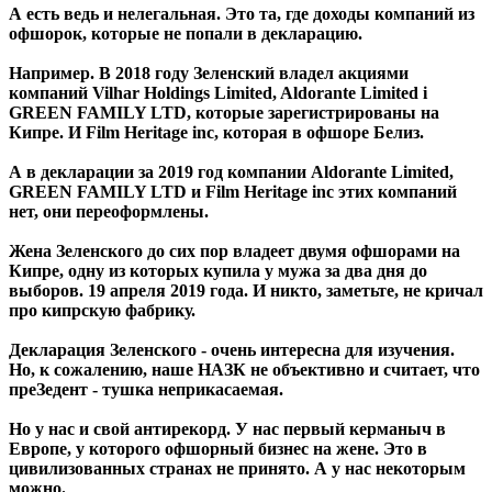
А есть ведь и нелегальная. Это та, где доходы компаний из
офшорок, которые не попали в декларацию.
Например. В 2018 году Зеленский владел акциями
компаний Vilhar Holdings Limited, Aldorante Limited і
GREEN FAMILY LTD, которые зарегистрированы на
Кипре. И Film Heritage inc, которая в офшоре Белиз.
А в декларации за 2019 год компании Aldorante Limited,
GREEN FAMILY LTD и Film Heritage inc этих компаний
нет, они переоформлены.
Жена Зеленского до сих пор владеет двумя офшорами на
Кипре, одну из которых купила у мужа за два дня до
выборов. 19 апреля 2019 года. И никто, заметьте, не кричал
про кипрскую фабрику.
Декларация Зеленского - очень интересна для изучения.
Но, к сожалению, наше НАЗК не объективно и считает, что
преЗедент - тушка неприкасаемая.
Но у нас и свой антирекорд. У нас первый керманыч в
Европе, у которого офшорный бизнес на жене. Это в
цивилизованных странах не принято. А у нас некоторым
можно.