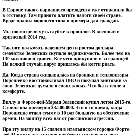
В Европе такого нарванного президента уже отправили бы
в отставку. Там принято платить налоги своей стране.
Вроде правил хорошего тона и примера для граждан.
Мы посмотрели чуть глубже в прошлое. В военный и
кризисный 2014 год.
Так вот, пользуясь падением цен и ростом доллара,
семейство Зеленских скупало недвижимость. Более чем на
130 миллионов гривен. Кое чего прикупили и за границей.
На всякий случай, вдруг пришлось бы когти рвать.
Да. Когда страна скидывалась на броники и тепловизоры,
Порошенко восстанавливал ПВО и покупал винтовки за
свои, Зеленские думали о своих жопах. Что бы в тепле и
комфорте.
Виллу в Форте-дей-Марми Зеленский купил летом 2015-го.
Стоила она примерно $3.500.000. Это в то время, когда
Порошенко отдал сумму в 10 раз большую на обеспечение
армии. На защиту всех нас от российской агрессии.
Про эту виллу на 15 спален в итальянском городке Форте-
дей-Марми в декларации преЗедента нынче ни слова.