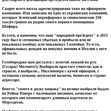
Скорее всего вилла зарегистрирована тоже на офшорную
компанию. Или записана на одну из украинских компаний,
которые Зеленский переоформил за символические 250
тысяч гривен на родню своего первого помощника
Шефира.
Кстати, я напомню, что наш "народный преЗедент" в 2015
году был в сплошных убытках и прибыли или не
показывал вообще, или показывал 3 копейки. То есть,
официальных доходов на покупку имения в Италии у него
не было.
Голобородько нам достался с золотой ложкой во рту.
(Гусары! Молчите!). Выбирали простого учителя, как в
сериале, а выбрали... Миллионера с кучей офшоров, с
мутными схемами, неуплатой налогов, бизнесом в стране-
агрессоре.
Вместо "своего в доску пацыка" на велике выбрали быдло
на Рейнж Ровере с маленьким писюном, комплекс от
которого оно компенсирует длинным кортежем из
Мерседесов.