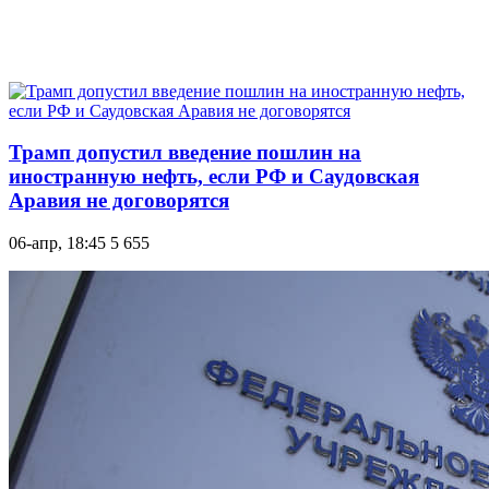
Трамп допустил введение пошлин на
иностранную нефть, если РФ и Саудовская
Аравия не договорятся
06-апр, 18:45
5 655