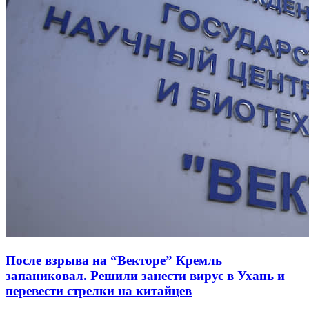
После взрыва на “Векторе” Кремль
запаниковал. Решили занести вирус в Ухань и
перевести стрелки на китайцев