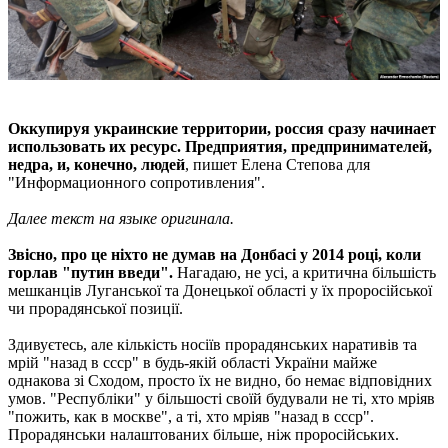
Оккупируя украинские территории, россия сразу начинает
использовать их ресурс. Предприятия, предпринимателей,
недра, и, конечно, людей
, пишет Елена Степова для
"Информационного сопротивления".
Далее текст на языке оригинала.
Звісно, про це ніхто не думав на Донбасі у 2014 році, коли
горлав "путин введи".
Нагадаю, не усі, а критична більшість
мешканців Луганської та Донецької області у їх проросійської
чи прорадянської позиції.
Здивуєтесь, але кількість носіїв прорадянських наративів та
мрій "назад в ссср" в будь-якій області України майже
однакова зі Сходом, просто їх не видно, бо немає відповідних
умов. "Республіки" у більшості своїй будували не ті, хто мріяв
"пожить, как в москве", а ті, хто мріяв "назад в ссср".
Прорадянськи налаштованих більше, ніж проросійських.