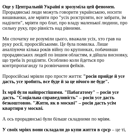
Оце у Центральній Україні я зрозуміла цей феномен.
Прорадянські люди можуть говорити українською, носити
вишиванки, але мріяти про "усіх розстріляти, все забрати, їм
наділити", мріяти про блат, про владу маленької людини, про
сильну руку, про рівність над рівними.
Ми спочатку не розуміли цього, вважали усіх, хто грав на
руку росії, проросійськими. Це була помилка. Лише
аналізуючи кілька років війну по крупинках, побачивши
прорадянських людей по іншим областям, я дійшла висновку,
що треба їх розділяти. Особливо коли йдеться про
контрпропаганду та розвінчання фейків.
Проросійські мріяли про просте життя:
"росія прийде й усе
дасть, усе зробить, все буде й за це нічого не буде".
Їх мрії були найпростішими. "Пабагатому" – росія усе
дасть. "Соціальна справедливість" – росія усе дасть
безкоштовно. "Жити, як в москві" – росія дасть усім
квартири у москві.
А ось прорадянські були більше складними по мріям.
У своїх мріях вони складали до купи життя в срср
– це ті,