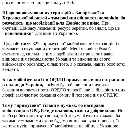
россия помогает" працює на усі 100.
Щодо новоокупованих територій – Запорізької та
Херсонської областей – там росіяни вбивають чоловіків, бо
розуміють, що мобілізації а-ля Донбас не вийде.
При
окупації Донбасу людський ресурс берегли, бо знали, що це
"пополняшки"
для війни з Україною.
Щодо 46 тисяч 327 "примусово" мобілізованих українців із
тимчасово окупованих територій. Мені цікавіша була б
статистика, скільки з цих людей заявили про своє право
відновлення громадянства України та виконання свого
військового обов’язку, більш того, я б сказала, навіть особистої
вендети.
Бо ж мобілізували їх в ОРДЛО примусово, вони потрапили
в полон до України,
логічно було б, що вони виявили
бажання воювати проти ОРДЛО та росії, але… більшість з цих
людей заявляє про бажання обміну й повернення в ОРДЛО.
Тому "примусова" тільки в дужках, бо насправді
мобілізація в ОРДЛО йде планово, тихо та добровільно.
Не
треба робити жертву з вовка, тобто гуманізувати хижака, ба
такими темпами ми скоро будемо виправдовувати росіян, їх
же теж путін "примусово" мобілізував на війну з Україною,