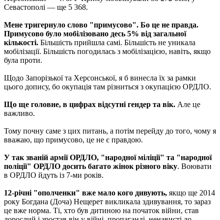
Севастополі — ще 5 368.
Мене тригернуло слово "примусово". Бо це не правда.
Примусово було мобілізовано десь 5% від загальної
кількості.
Більшість прийшла самі. Більшість не уникала
мобілізації. Більшість погодилась з мобілізацією, навіть, якщо
була проти.
Щодо Запорізької та Херсонської, я б винесла їх за рамки
цього допису, бо окупація там різниться з окупацією ОРДЛО.
Що ще головне, в цифрах відсутні гендер та вік.
Але це
важливо.
Тому почну саме з цих питань, а потім перейду до того, чому я
вважаю, що примусово, це не є правдою.
У так званій армії ОРДЛО, "народної міліції" та "народної
поліції" ОРДЛО досить багато жінок різного віку
. Воювати
в ОРДЛО йдуть із 7-ми років.
12-річні "ополченки" вже мало кого дивують,
якщо ще 2014
року Богдана (Доча) Нещерет викликала здивування, то зараз
це вже норма. Ті, хто був дитиною на початок війни, став
дорослий і зростав він у війні, пропаганді, ненависті до