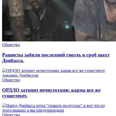
Общество
Рашисты забили последний гвоздь в гроб шахт
Донбасса.
Общество
ОРДЛО затопит нечистотами: карма все же
существует,
Общество