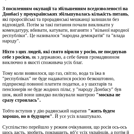
З посиленням окупації та збільшенням вседозволеності на
Донбасі у проукраїнських збільшувалась кількість питань
,
які проросійські та прорадянські мешканці залишили без
відповідей. Потім за такі питання почали викликати у
комендатуру, вбивати, катувати, виганяти з "вільної народної
республіки". Це називалося "народна демократія" та "влада
народу".
Ніхто з цих людей, які свято вірили у росію, не поєднував
себе з росією,
як з державою, а себе бачив громадянином
виключно в якості споживача усіх благ.
Тому коли виявилося, що газ, світло, вода та їжа в
"республіках" не буде надаватися росією безкоштовно,
підприємці повинні платити податки, а у шахтарів та
пенсіонерів не буде жодних пільг, у "народу Донбасу" був
шок, який вони швидко вилікували мантрою
"москва не
сразу строилась".
Тобто вступив у дію радянський наратив
"жить будем
хорошо, но в будущем"
. Й усе усіх влаштувало.
Суспільство перейшло у режим очікування, що росія ось-ось
щось дасть, зробить, покращить, вб’є усіх українців, а потім й