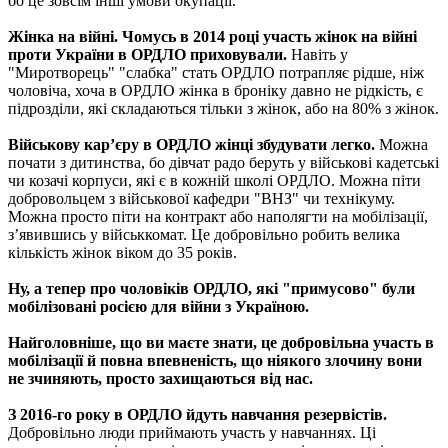
бо це зовсім інші умови окупації.
Жінка на війні. Чомусь в 2014 році участь жінок на війні
проти України в ОРДЛО приховували.
Навіть у
"Миротворець" "слабка" стать ОРДЛО потрапляє рідше, ніж
чоловіча, хоча в ОРДЛО жінка в броніку давно не рідкість, є
підрозділи, які складаються тільки з жінок, або на 80% з жінок.
Військову кар’єру в ОРДЛО жінці збудувати легко.
Можна
почати з дитинства, бо дівчат радо беруть у військові кадетські
чи козачі корпуси, які є в кожній школі ОРДЛО. Можна піти
добровольцем з військової кафедри "ВНЗ" чи технікуму.
Можна просто піти на контракт або наполягти на мобілізації,
з’явившись у військкомат. Це добровільно робить велика
кількість жінок віком до 35 років.
Ну, а тепер про чоловіків ОРДЛО, які "примусово" були
мобілізовані росією для війни з Україною.
Найголовніше, що ви маєте знати, це добровільна участь в
мобілізації й повна впевненість, що ніякого злочину вони
не зчиняють, просто захищаються від нас.
З 2016-го року в ОРДЛО йдуть навчання резервістів.
Добровільно люди приймають участь у навчаннях. Ці