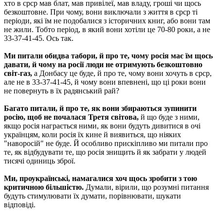
хто в срср мав блат, мав привілеї, мав владу, гроші чи щось
безкоштовне. При чому, вони виключали з життя в срср ті
періоди, які їм не подобалися з історичних книг, або вони там
не жили. Тобто період, в який вони хотіли це 70-80 роки, а не
33-37-41-45. Ось так.
Ми питали обидва табори, й про те, чому росія має їм щось
давати, й чому на росії люди не отримують безкоштовно
світ-газ,
а Донбасу це буде, й про те, чому вони хочуть в срср,
але не в 33-37-41-45, й чому вони впевнені, що ці роки вони
не повернуть в їх радянський рай?
Багато питали, й про те, як вони збираються зупинити
росію, щоб не почалася Третя світова,
й що буде з ними,
якщо росія награється ними, як вони будуть дивитися в очі
українцям, коли росія їх кине й виявиться, що ніяких
"наворосій" не буде. Й особливо прискіпливо ми питали про
те, як відбудувати те, що росія знищить й як забрати у людей
тисячі одиниць зброї.
Ми, проукраїнські, намагалися хоч щось зробити з тою
критичною більшістю.
Думали, вірили, що розумні питання
будуть стимулювати їх думати, порівнювати, шукати
відповіді.