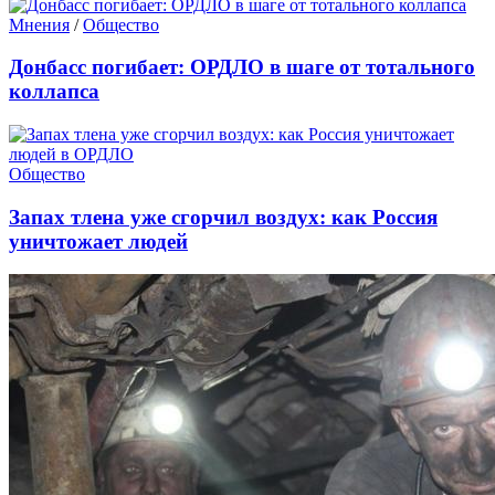
Мнения
/
Общество
Донбасс погибает: ОРДЛО в шаге от тотального
коллапса
Общество
Запах тлена уже сгорчил воздух: как Россия
уничтожает людей