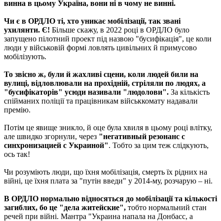
винна в цьому Україна, вони ні в чому не винні.
Чи є в ОРДЛО ті, хто уникає мобілізації, так звані
ухилянти. Є!
Більше скажу, в 2022 році в ОРДЛО було
запущено пілотний проект під назвою "бусифікація", це коли
люди у військовій формі ловлять цивільних й примусово
мобілізують.
То звісно ж, були й жахливі сцени, коли людей били на
вулиці, відловлювали на прохідній, стріляли по людях, а
"бусифікаторів" усюди називали "людолови".
За кількість
спійманих поліції та працівникам військкомату надавали
премію.
Потім це явище зникло, й оце була хвиля в цьому році влітку,
але швидко згорнули, через
"негативный резонанс с
синхронизацией с Украиной"
. Тобто за цим теж слідкують,
ось так!
Чи розуміють люди, що їхня мобілізація, смерть їх рідних на
війні, це їхня плата за "путін введи" у 2014-му, розчарую – ні.
В ОРДЛО нормально відносяться до мобілізації та кількості
загиблих, бо це "дела житейские",
тобто нормальний стан
речей при війні. Мантра "Украина напала на Донбасс, а