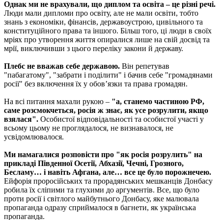
Однак ми не врахували, що диплом та освіта – це різні речі.
Люди мали дипломи про освіту, але не мали освіти, тобто
знань з економіки, фінансів, державоустрою, цивільного та
конституційного права та іншого. Більш того, ці люди в своїх
мріях про утворення життя опиралися лише на свій досвід та
мрії, виключивши з цього переліку закони й державу.
Плебс не вважав себе державою.
Він репетував
"пабагатому", "забрати і поділити" і бачив себе "громадянами
росії" без включення їх у обов’язки та права громадян.
На всі питання махали рукою –
"а, станемо частиною РФ,
саме розсмокчеться, росія ж знає, як усе розрулити, якщо
взялася".
Особистої відповідальності та особистої участі у
всьому цьому не проглядалося, не визнавалося, не
усвідомлювалося.
Ми намагалися розповісти про "як росія розрулить" на
прикладі Південної Осетії, Абхазії, Чечні, Грозного,
Бесламу… і навіть Афгана, але… все це було порожнечею.
Ейфорія проросійських та прорадянських мешканців Донбасу
робила їх сліпими та глухими до аргументів. Все, що було
проти росії і світлого майбутнього Донбасу, яке малювала
пропаганда одразу сприймалося в багнети, як українська
пропаганда.