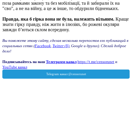
поза рамками закону та без мобілізації, та й забирали їх на
"сво", а не на війну, а це ж інше, то обдурили бідненьких.
Правда, яка б гірка вона не була, належить вільним.
Краще
знати гірку правду, ніж жити в ілюзіях, бо рожеві окуляри
завжди б’ються склом всередину.
Вы поможете этому сайту, сделав несколько перепостов его публикаций в
социальных сетях (
Facebook
,
Twitter (X)
, Google и других). Сделай доброе
дело!
Подписывайтесь на наш
Телеграмм-канал
https://t.me/censorunet
и
YouTube канал