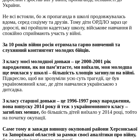
України.
Не всі встояли, бо ж пропаганда в школі продовжувалась
вдома, серед соціуму та друзів. Тому діти ОРДЛО зараз це
дорослі, які пройшли кадетську школу, військове навчання й
спокійно сприймають участь у війні.
За 10 років війни росія отримала гарно вивчений та
слухняний контингент молодих бійців.
З класу моєї молодшої доньки – це 2000-2001 рік
народження, як ви пам’ятаєте, ми виїхали, моя молодша
ще вчилася у школі – більшість хлопців загинули на війні.
Підкреслю, щоб ви зрозуміли усю суть трагедії, це був
україномовний клас, де діти навчалися українською з
дитсадка.
З класу старшої доньки – це 1996-1997 року народження,
вона випуску 2014 року й теж з україномовного класу –
загиблих менше,
бо більшість дітей виїхало у 2014 році, тобто
на початку окупації.
Саме тому я завжди виношу окуповані райони Херсонської
та Запорізької областей за рамки своєї аналітики про війну,