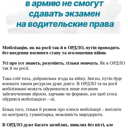
Мобілізацію, як на росії так й в ОРДЛО, путін проводить
без введення воєнного стану та оголошення війни.
Усі про усе знають, розуміють, тільки мовчать.
Як в ОРДЛО
так й на росії.
Така собі тиха, добровільна згода на війну. Звісно, путін буде
воювати таким ресурсом дуже довго. В ОРДЛО та на росії
мобілізовані можуть обурюватися лише поганим
забезпеченням зброєю, харчами чи формою, але щоб хтось
обурився мобілізацією – ні.
Більш того, тільки й розмов про плюси мобілізації – виплати
по контракту, гуманітарка, можливість мародерити.
В ОРДЛО дуже багато загиблих, зниклих без вісті, але