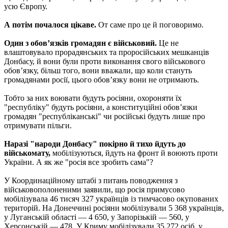
усю Європу.
А потім почалося цікаве.
От саме про це й поговоримо.
Один з обов’язків громадян є військовий.
Це не
влаштовувало прорадянських та проросійських мешканців
Донбасу, й вони були проти виконання свого військового
обов’язку, більш того, вони вважали, що коли стануть
громадянами росії, цього обов’язку вони не отримають.
Тобто за них воювати будуть росіяни, охороняти їх
"республіку" будуть росіяни, а конституційні обов’язки
громадян "республіканські" чи російські будуть лише про
отримувати пільги.
Наразі "народи Донбасу" покірно й тихо йдуть до
військомату,
мобілізуються, йдуть на фронт й воюють проти
України. А як же "росія все зробить сама"?
У Координаційному штабі з питань поводження з
військовополоненими заявили, що росія примусово
мобілізувала 46 тисяч 327 українців із тимчасово окупованих
територій. На Донеччині росіяни мобілізували 5 368 українців,
у Луганській області — 4 650, у Запорізькій — 560, у
Херсонській — 478. У Криму мобілізували 35 272 осіб, у