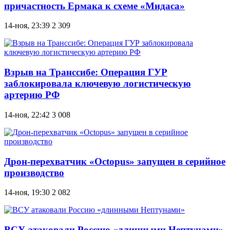
причастность Ермака к схеме «Мидаса»
14-ноя, 23:39
2 309
Взрыв на Транссибе: Операция ГУР
заблокировала ключевую логистическую
артерию РФ
14-ноя, 22:42
3 008
Дрон-перехватчик «Octopus» запущен в серийное
производство
14-ноя, 19:30
2 082
ВСУ атаковали Россию «длинными Нептунами»