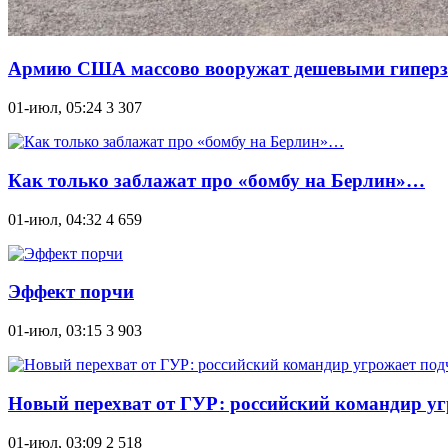
Армию США массово вооружат дешевыми гипер
01-июл, 05:24
3 307
Как только заблажат про «бомбу на Берлин»…
01-июл, 04:32
4 659
Эффект порчи
01-июл, 03:15
3 903
Новый перехват от ГУР: российский командир уг
01-июл, 03:09
2 518