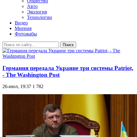
Общество
Авто
Экология
Технологии
Видео
Мнения
Фотожабы
Поиск
Германия передала Украине три системы Patriot,
- The Washington Post
26-июл, 19:37
1 782