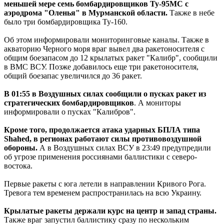
меньшей мере семь бомбардировщиков Ту-95МС с
аэродрома "Оленья" в Мурманской области.
Также в небе
было три бомбардировщика Ту-160.
Об этом информировали мониторинговые каналы. Также в
акваторию Черного моря враг вывел два ракетоносителя с
общим боезапасом до 12 крылатых ракет "Калибр", сообщили
в ВМС ВСУ. Позже добавилось еще три ракетоносителя,
общий боезапас увеличился до 36 ракет.
В 01:55 в Воздушных силах сообщили о пусках ракет из
стратегических бомбардировщиков
. А мониторы
информировали о пусках "Калибров".
Кроме того, продолжается атака ударных БПЛА типа
Shahed, в регионах работают силы противовоздушной
обороны.
А в Воздушных силах ВСУ в 23:49 предупредили
об угрозе применения россиянами баллистики с северо-
востока.
Первые ракеты с юга летели в направлении Кривого Рога.
Тревога тем временем распространилась на всю Украину.
Крылатые ракеты держали курс на центр и запад страны.
Также враг запустил баллистику сразу по нескольким