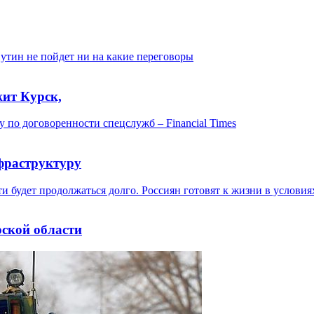
ит Курск,
фраструктуру
рской области