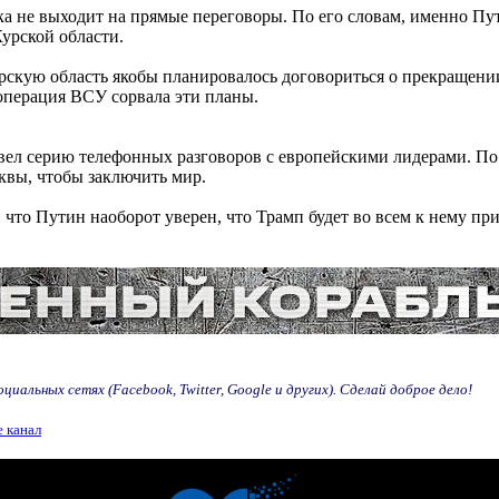
ка не выходит на прямые переговоры. По его словам, именно Пу
урской области.
урскую область якобы планировалось договориться о прекращени
операция ВСУ сорвала эти планы.
вел серию телефонных разговоров с европейскими лидерами. По 
сквы, чтобы заключить мир.
что Путин наоборот уверен, что Трамп будет во всем к нему пр
иальных сетях (Facebook, Twitter, Google и других). Сделай доброе дело!
 канал