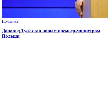
Политика
Дональд Туск стал новым премьер-министром
Польши