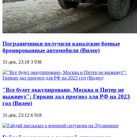
Пограничники получили канадские боевые
бронированные автомобили (Видео)
31-дек, 23:18
3 938
"Все будет оккупировано, Москва и Питер не
выживут": Гиркин дал прогноз для РФ на 2023
год (Видео)
31-дек, 23:12
6 918