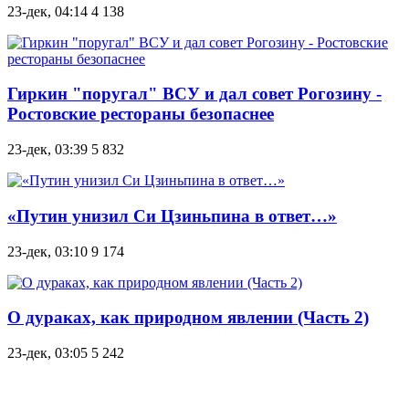
23-дек, 04:14
4 138
Гиркин "поругал" ВСУ и дал совет Рогозину -
Ростовские рестораны безопаснее
23-дек, 03:39
5 832
«Путин унизил Си Цзиньпина в ответ…»
23-дек, 03:10
9 174
О дураках, как природном явлении (Часть 2)
23-дек, 03:05
5 242