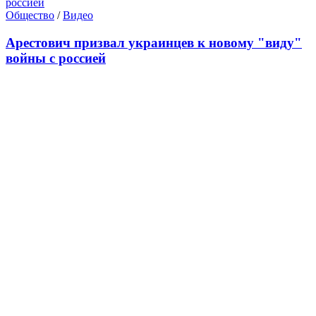
Общество
/
Видео
Арестович призвал украинцев к новому "виду"
войны с россией