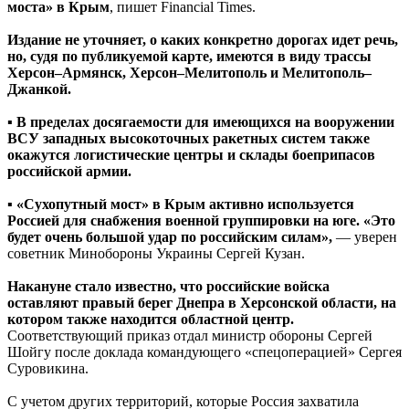
моста» в Крым
, пишет Financial Times.
Издание не уточняет, о каких конкретно дорогах идет речь,
но, судя по публикуемой карте, имеются в виду трассы
Херсон–Армянск, Херсон–Мелитополь и Мелитополь–
Джанкой.
▪️
В пределах досягаемости для имеющихся на вооружении
ВСУ западных высокоточных ракетных систем также
окажутся логистические центры и склады боеприпасов
российской армии.
▪️
«Сухопутный мост» в Крым активно используется
Россией для снабжения военной группировки на юге. «Это
будет очень большой удар по российским силам»,
— уверен
советник Минобороны Украины Сергей Кузан.
Накануне стало известно, что российские войска
оставляют правый берег Днепра в Херсонской области, на
котором также находится областной центр.
Соответствующий приказ отдал министр обороны Сергей
Шойгу после доклада командующего «спецоперацией» Сергея
Суровикина.
С учетом других территорий, которые Россия захватила