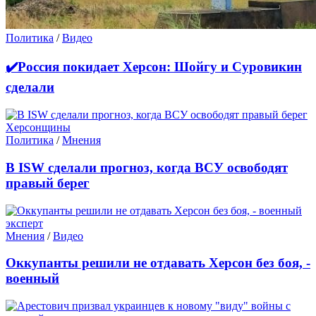
Политика
/
Видео
✔️Россия покидает Херсон: Шойгу и Суровикин
сделали
Политика
/
Мнения
В ISW сделали прогноз, когда ВСУ освободят
правый берег
Мнения
/
Видео
Оккупанты решили не отдавать Херсон без боя, -
военный